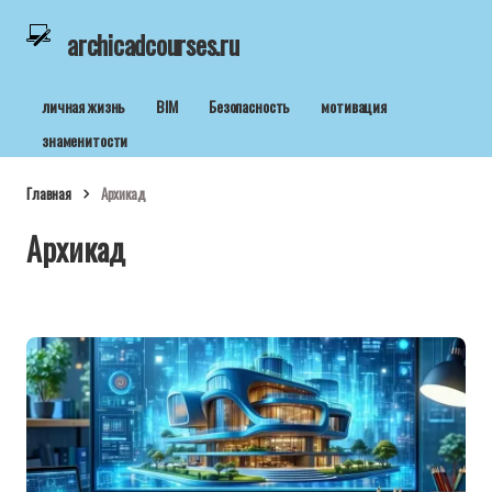
archicadcourses.ru
личная жизнь
BIM
Безопасность
мотивация
знаменитости
Главная
Архикад
Архикад