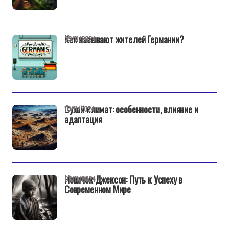
Как называют жителей Германии?
29/11/2024
Сухой климат: особенности, влияние и
10/11/2024
адаптация
Новичок Джексон: Путь к Успеху в
07/11/2024
Современном Мире