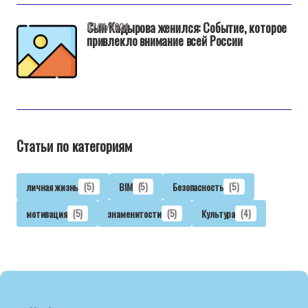
Сын Кадырова женился: Событие, которое
07/11/2024
привлекло внимание всей России
Статьи по категориям
личная жизнь
(5)
BIM
(5)
Безопасность
(5)
мотивация
(5)
знаменитости
(5)
Культура
(4)