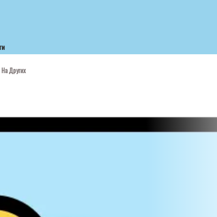
ти
 На Других