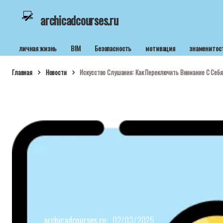
archicadcourses.ru
личная жизнь
BIM
Безопасность
мотивация
знаменитос
Главная
Новости
Искусство Слушания: Как Переключить Внимание С Себя
archicadcourses.ru
02/03/2025