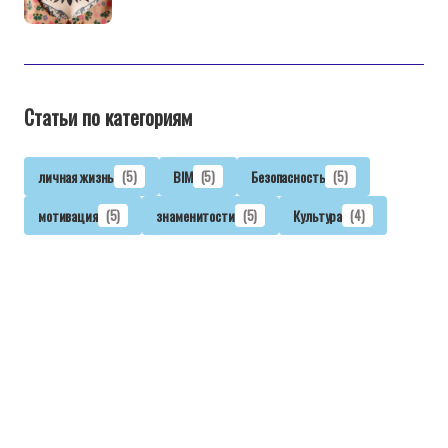
Статьи по категориям
личная жизнь
(5)
BIM
(5)
Безопасность
(5)
мотивация
(5)
знаменитости
(5)
Культура
(4)