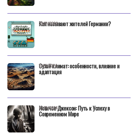
Как называют жителей Германии?
29/11/2024
Сухой климат: особенности, влияние и
10/11/2024
адаптация
Новичок Джексон: Путь к Успеху в
07/11/2024
Современном Мире