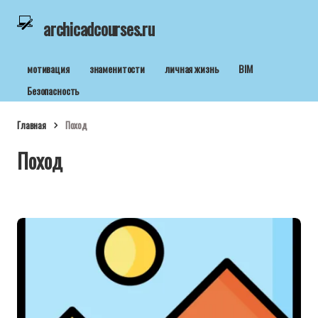
archicadcourses.ru
мотивация
знаменитости
личная жизнь
BIM
Безопасность
Главная
Поход
Поход