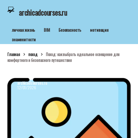
archicadcourses.ru
личная жизнь
BIM
Безопасность
мотивация
знаменитости
Главная
поход
Поход: как выбрать идеальное освещение для
комфортного и безопасного путешествия
archicadcourses.ru
12/01/2026