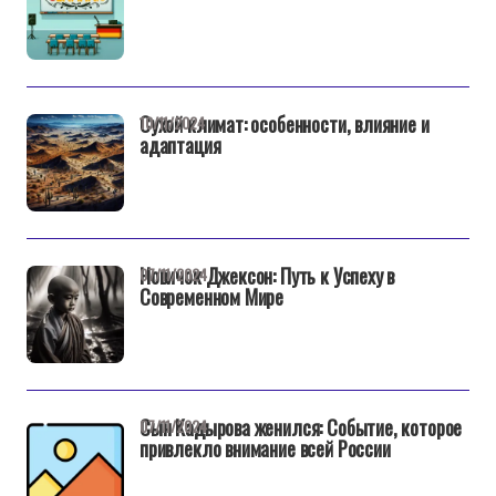
Сухой климат: особенности, влияние и
10/11/2024
адаптация
Новичок Джексон: Путь к Успеху в
07/11/2024
Современном Мире
Сын Кадырова женился: Событие, которое
07/11/2024
привлекло внимание всей России