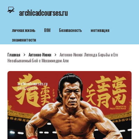
archicadcourses.ru
личная жизнь
BIM
Безопасность
мотивация
знаменитости
Главная
Антонио Иноки
Антонио Иноки: Легенда Борьбы и Его
Незабываемый Бой с Мохаммедом Али
archicadcourses.ru
04/02/2026