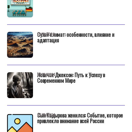
Сухой климат: особенности, влияние и
10/11/2024
адаптация
Новичок Джексон: Путь к Успеху в
07/11/2024
Современном Мире
Сын Кадырова женился: Событие, которое
07/11/2024
привлекло внимание всей России