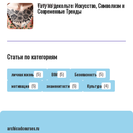
Тату на декольте: Искусство, Символизм и
07/11/2024
Современные Тренды
Статьи по категориям
личная жизнь
(5)
BIM
(5)
Безопасность
(5)
мотивация
(5)
знаменитости
(5)
Культура
(4)
archicadcourses.ru