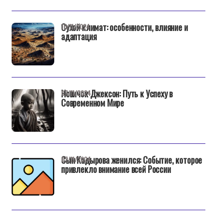
Сухой климат: особенности, влияние и
10/11/2024
адаптация
Новичок Джексон: Путь к Успеху в
07/11/2024
Современном Мире
Сын Кадырова женился: Событие, которое
07/11/2024
привлекло внимание всей России