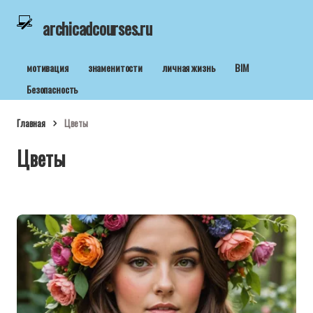
archicadcourses.ru
мотивация
знаменитости
личная жизнь
BIM
Безопасность
Главная
Цветы
Цветы