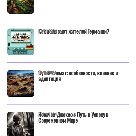
Как называют жителей Германии?
29/11/2024
Сухой климат: особенности, влияние и
10/11/2024
адаптация
Новичок Джексон: Путь к Успеху в
07/11/2024
Современном Мире