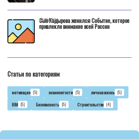
Сын Кадырова женился: Событие, которое
07/11/2024
привлекло внимание всей России
Статьи по категориям
мотивация
(5)
знаменитости
(5)
личная жизнь
(5)
BIM
(5)
Безопасность
(5)
Строительство
(4)