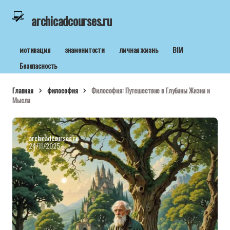
archicadcourses.ru
мотивация
знаменитости
личная жизнь
BIM
Безопасность
Главная
философия
Философия: Путешествие в Глубины Жизни и
Мысли
archicadcourses.ru
24/11/2025