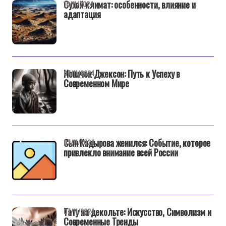
Сухой климат: особенности, влияние и
10/11/2024
адаптация
Новичок Джексон: Путь к Успеху в
07/11/2024
Современном Мире
Сын Кадырова женился: Событие, которое
07/11/2024
привлекло внимание всей России
Тату на декольте: Искусство, Символизм и
07/11/2024
Современные Тренды