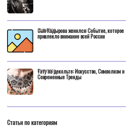
Сын Кадырова женился: Событие, которое
07/11/2024
привлекло внимание всей России
Тату на декольте: Искусство, Символизм и
07/11/2024
Современные Тренды
Статьи по категориям