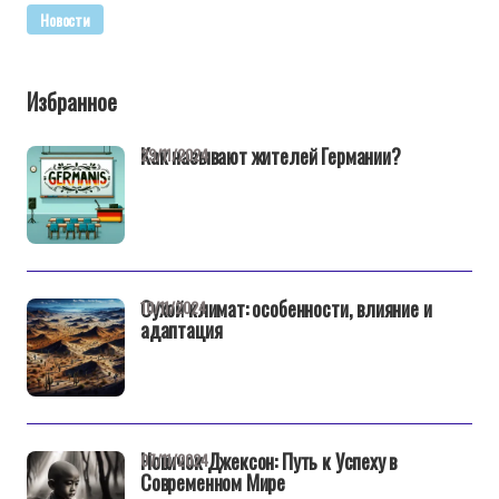
Новости
Избранное
Как называют жителей Германии?
29/11/2024
Сухой климат: особенности, влияние и
10/11/2024
адаптация
Новичок Джексон: Путь к Успеху в
07/11/2024
Современном Мире