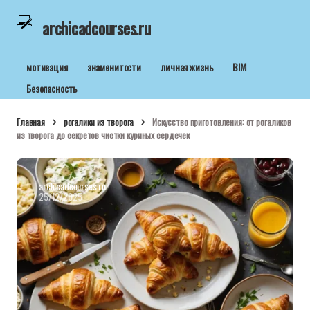
archicadcourses.ru
мотивация
знаменитости
личная жизнь
BIM
Безопасность
Главная
рогалики из творога
Искусство приготовления: от рогаликов
из творога до секретов чистки куриных сердечек
archicadcourses.ru
25/12/2025