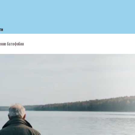
ти
ление батофобии