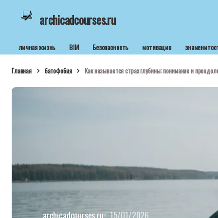
archicadcourses.ru
личная жизнь
BIM
Безопасность
мотивация
знаменитос
Главная
батофобия
Как называется страх глубины: понимание и преодо
archicadcourses.ru
15/01/2026