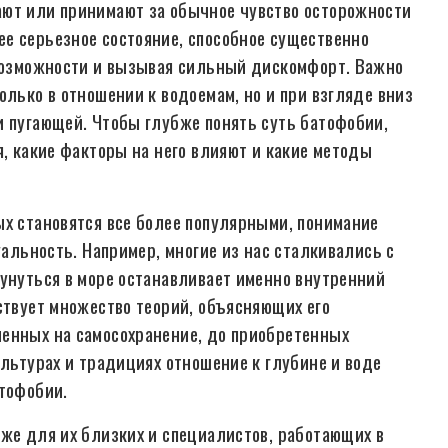
ают или принимают за обычное чувство осторожности
е серьезное состояние, способное существенно
 возможности и вызывая сильный дискомфорт. Важно
олько в отношении к водоемам, но и при взгляде вниз
и пугающей. Чтобы глубже понять суть батофобии,
я, какие факторы на него влияют и какие методы
ых становятся все более популярными, понимание
уальность. Например, многие из нас сталкивались с
кунуться в море останавливает именно внутренний
ствует множество теорий, объясняющих его
ленных на самосохранение, до приобретенных
ультурах и традициях отношение к глубине и воде
атофобии.
кже для их близких и специалистов, работающих в