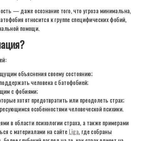
ность — даже осознание того, что угроза минимальна,
 батофобия относится к группе специфических фобий,
нальной помощи.
мация?
ей:
щущим объяснения своему состоянию;
 поддержать человека с батофобией;
ющим с фобиями;
оторые хотят предотвратить или преодолеть страх;
ресующимся особенностями человеческой психики.
ями в области психологии страха, а также примерами
ься с материалами на сайте
Liga
, где собраны
 более глубокий взгляд на то, как страх влияет на