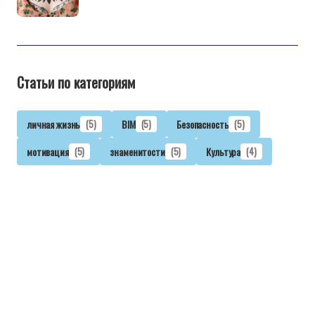
Статьи по категориям
личная жизнь
(5)
BIM
(5)
Безопасность
(5)
мотивация
(5)
знаменитости
(5)
Культура
(4)