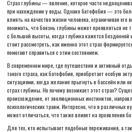
Страх глубины — явление, которое часто недооценив
при нахождении у воды. Однако батофобия — это боле
влиять на качество жизни человека, ограничивая его
понимать, что боязнь глубины может проявляться не т
с большой высоты, когда глубина кажется бездонной 
стоит рассмотреть, как именно этот страх формируетс
помогают справиться с этим состоянием.
В современном мире, где путешествия и активный отд
такого страха, как батофобия, приобретает особую акт
ситуациями, когда желание прыгнуть в бассейн или о
страх глубины. Но почему возникает этот страх? Суще
происхождение, от эволюционных инстинктов, направ
психологических травм. Интересно, что в различных к
может отличаться, что также влияет на проявления б
Для тех, кто испытывает подобные переживания, а та