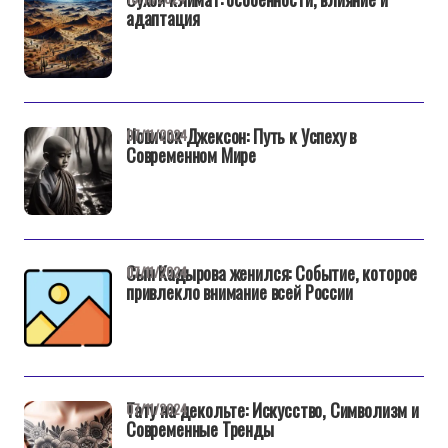
адаптация
Новичок Джексон: Путь к Успеху в
07/11/2024
Современном Мире
Сын Кадырова женился: Событие, которое
07/11/2024
привлекло внимание всей России
Тату на декольте: Искусство, Символизм и
07/11/2024
Современные Тренды