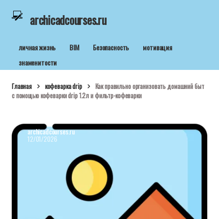
archicadcourses.ru
личная жизнь
BIM
Безопасность
мотивация
знаменитости
Главная
кофеварка drip
Как правильно организовать домашний быт
с помощью кофеварки drip 1.2л и фильтр-кофеварки
archicadcourses.ru
12/01/2026