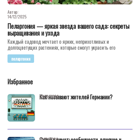
Автор:
14/12/2025
Пеларгония — яркая звезда вашего сада: секреты
выращивания и ухода
Каждый садовод мечтает о ярких, неприхотливых и
долгоцветущих растениях, которые смогут украсить его
пеларгония
Избранное
Как называют жителей Германии?
29/11/2024
Сухой климат: особенности, влияние и
10/11/2024