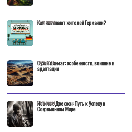
Как называют жителей Германии?
29/11/2024
Сухой климат: особенности, влияние и
10/11/2024
адаптация
Новичок Джексон: Путь к Успеху в
07/11/2024
Современном Мире