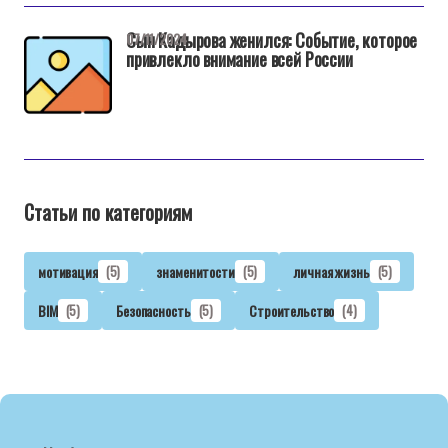
Сын Кадырова женился: Событие, которое
07/11/2024
привлекло внимание всей России
Статьи по категориям
мотивация
(5)
знаменитости
(5)
личная жизнь
(5)
BIM
(5)
Безопасность
(5)
Строительство
(4)