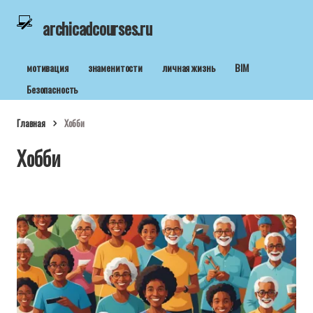
archicadcourses.ru
мотивация
знаменитости
личная жизнь
BIM
Безопасность
Главная
Хобби
Хобби