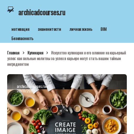
archicadcourses.ru
мотивация
знаменитости
личная жизнь
BIM
Безопасность
Главная
Кулинария
Искусство кулинарии и его влияние на карьерный
успех: как сильные молитвы за успех в карьере могут стать вашим тайным
ингредиентом
archicadcourses.ru
28/11/2025