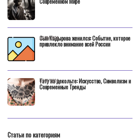
Современном Мире
Сын Кадырова женился: Событие, которое
07/11/2024
привлекло внимание всей России
Тату на декольте: Искусство, Символизм и
07/11/2024
Современные Тренды
Статьи по категориям