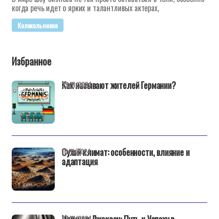
когда речь идет о ярких и талантливых актерах,
Колокольников
Избранное
Как называют жителей Германии?
29/11/2024
Сухой климат: особенности, влияние и
10/11/2024
адаптация
07/11/2024