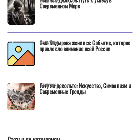
Новичок Джексон: Путь к Успеху в
Современном Мире
Сын Кадырова женился: Событие, которое
07/11/2024
привлекло внимание всей России
Тату на декольте: Искусство, Символизм и
07/11/2024
Современные Тренды
Статьи по категориям