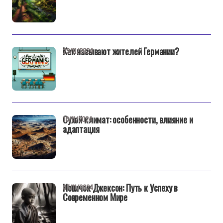
Как называют жителей Германии?
29/11/2024
Сухой климат: особенности, влияние и
10/11/2024
адаптация
Новичок Джексон: Путь к Успеху в
07/11/2024
Современном Мире