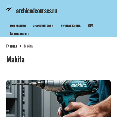
archicadcourses.ru
мотивация
знаменитости
личная жизнь
BIM
Безопасность
Главная
Makita
Makita