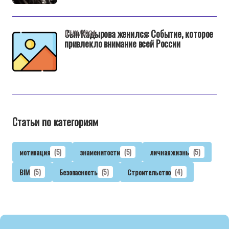
Сын Кадырова женился: Событие, которое
07/11/2024
привлекло внимание всей России
Статьи по категориям
мотивация
(5)
знаменитости
(5)
личная жизнь
(5)
BIM
(5)
Безопасность
(5)
Строительство
(4)