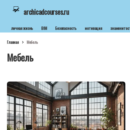
archicadcourses.ru
личная жизнь
BIM
Безопасность
мотивация
знаменитос
Главная
Мебель
Мебель