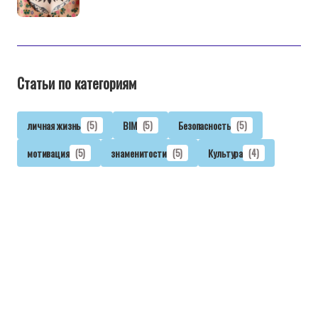
Статьи по категориям
личная жизнь
(5)
BIM
(5)
Безопасность
(5)
мотивация
(5)
знаменитости
(5)
Культура
(4)