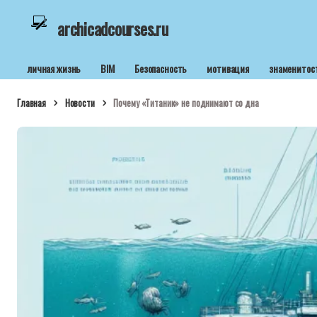
archicadcourses.ru
личная жизнь
BIM
Безопасность
мотивация
знаменитос
Главная
Новости
Почему «Титаник» не поднимают со дна