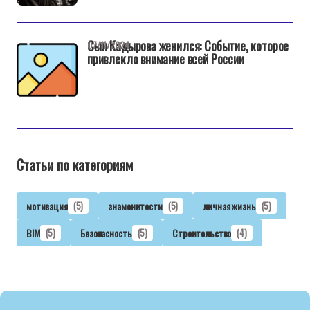
Сын Кадырова женился: Событие, которое
07/11/2024
привлекло внимание всей России
Статьи по категориям
мотивация
(5)
знаменитости
(5)
личная жизнь
(5)
BIM
(5)
Безопасность
(5)
Строительство
(4)