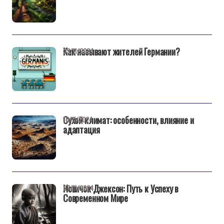
Как называют жителей Германии?
29/11/2024
Сухой климат: особенности, влияние и
10/11/2024
адаптация
Новичок Джексон: Путь к Успеху в
07/11/2024
Современном Мире