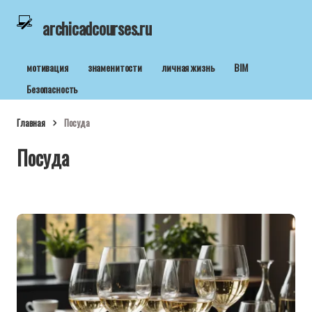
archicadcourses.ru
мотивация
знаменитости
личная жизнь
BIM
Безопасность
Главная
Посуда
Посуда