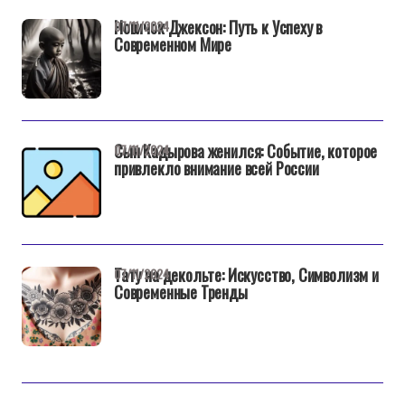
Новичок Джексон: Путь к Успеху в
07/11/2024
Современном Мире
Сын Кадырова женился: Событие, которое
07/11/2024
привлекло внимание всей России
Тату на декольте: Искусство, Символизм и
07/11/2024
Современные Тренды