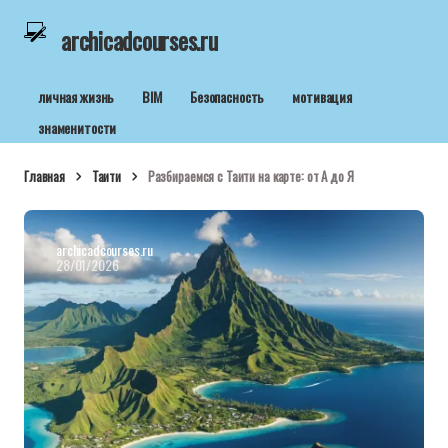
archicadcourses.ru
личная жизнь
BIM
Безопасность
мотивация
знаменитости
Главная
Таити
Разбираемся с Таити на карте: от А до Я
archicadcourses.ru
28/01/2026