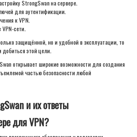
астройку StrongSwan на сервере.
лючей для аутентификации.
чения к VPN.
 VPN-сети.
только защищённой, но и удобной в эксплуатации, то
м добиться этой цели.
gSwan открывает широкие возможности для создания
тъемлемой частью безопасности любой
gSwan и их ответы
вере для VPN?
вки программного обеспечения и подготовки