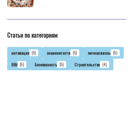
Статьи по категориям
мотивация
(5)
знаменитости
(5)
личная жизнь
(5)
BIM
(5)
Безопасность
(5)
Строительство
(4)