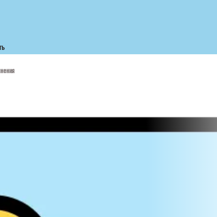
ть
инения