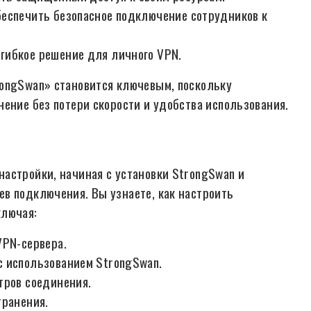
беспечить безопасное подключение сотрудников к
гибкое решение для личного VPN.
rongSwan» становится ключевым, поскольку
нение без потери скорости и удобства использования.
астройки, начиная с установки StrongSwan и
в подключения. Вы узнаете, как настроить
ключая:
VPN-сервера.
с использованием StrongSwan.
тров соединения.
транения.