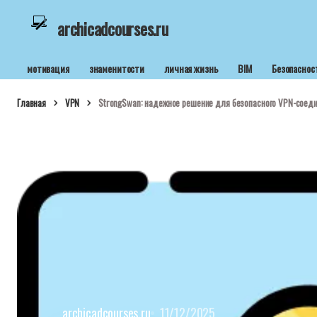
archicadcourses.ru
мотивация
знаменитости
личная жизнь
BIM
Безопаснос
Главная
VPN
StrongSwan: надежное решение для безопасного VPN-соед
archicadcourses.ru
11/12/2025